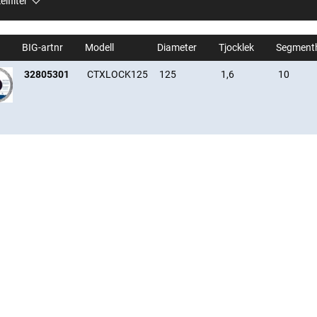
elfilter
BIG-artnr
Modell
Diameter
Tjocklek
Segment
32805301
CTXLOCK125
125
1,6
10