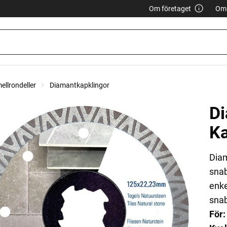
Om företaget
Om 
ellrondeller
Diamantkapklingor
D
Ka
Diam
snab
enke
snab
För: