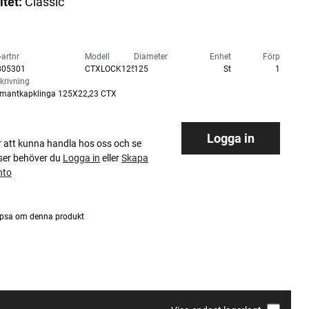
itet:
Classic
-artnr
Modell
Diameter
Enhet
Förp
805301
CTXLOCK125
125
St
1
krivning
mantkapklinga 125X22,23 CTX
Logga in
r att kunna handla hos oss och se
iser behöver du
Logga in
eller
Skapa
nto
psa om denna produkt