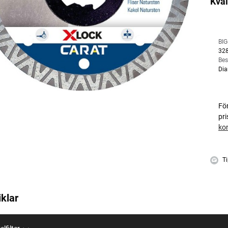
Kval
BIG
32
Bes
Dia
Fö
pr
ko
Ti
iklar