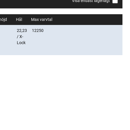
Visa endast lagerlagt
höjd
Hål
Max varvtal
22,23
12250
/ X-
Lock