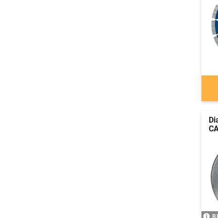
Di
CA
B