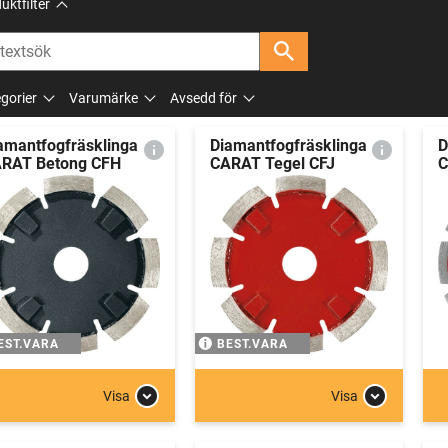
uktfilter
gorier
Varumärke
Avsedd för
amantfogfräsklinga
Diamantfogfräsklinga
D
RAT Betong CFH
CARAT Tegel CFJ
C
EST.VARA
BEST.VARA
Visa
Visa