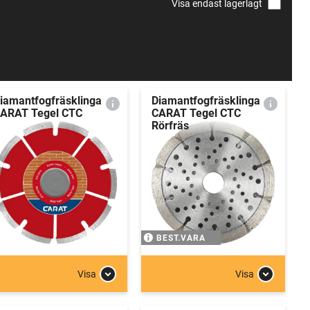
Visa endast lagerlagt
iamantfogfräsklinga
Diamantfogfräsklinga
ARAT Tegel CTC
CARAT Tegel CTC
Rörfräs
BEST.VARA
Visa
Visa