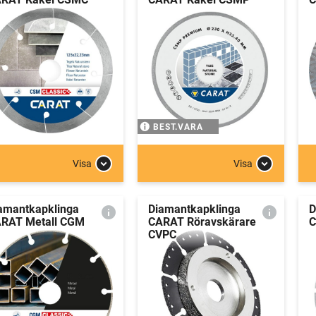
BEST.VARA
Visa
Visa
amantkapklinga
Diamantkapklinga
D
RAT Metall CGM
CARAT Röravskärare
C
CVPC