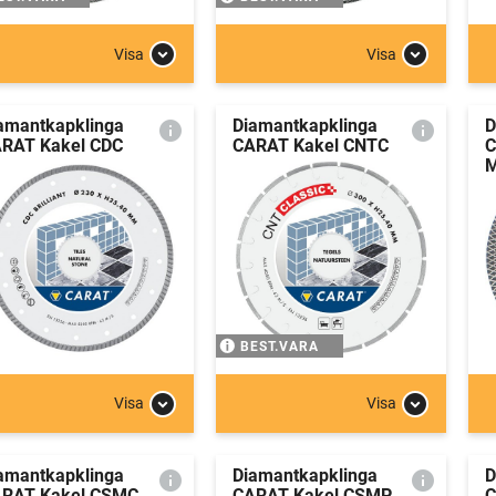
Visa
Visa
amantkapklinga
Diamantkapklinga
D
RAT Kakel CDC
CARAT Kakel CNTC
C
M
BEST.VARA
Visa
Visa
amantkapklinga
Diamantkapklinga
D
RAT Kakel CSMC
CARAT Kakel CSMP
C