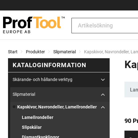
Start
Produkter
Slipmaterial
Current:
Kapskivor, Navrondeller, Lam
Ka
KATALOGINFORMATION
Skärande- och hållande verktyg
Kate
Lam
Slipmaterial
Kapskivor, Navrondeller, Lamellrondeller
Lamellrondeller
90 P
Slipskålar
Diamantkapklingor