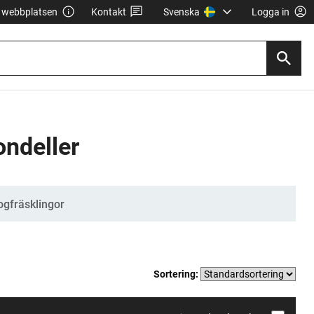
webbplatsen
Kontakt
Svenska
Logga in
ondeller
gfräsklingor
Sortering: