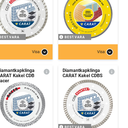
BEST.VARA
BEST.VARA
Visa
Visa
iamantkapklinga
Diamantkapklinga
ARAT Kakel CDB
CARAT Kakel CDBS
acer
BEST.VARA