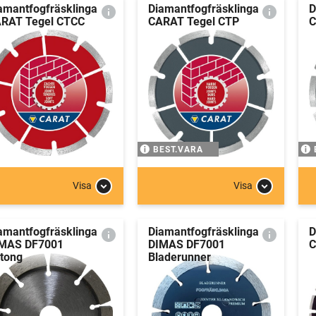
amantfogfräsklinga
Diamantfogfräsklinga
D
RAT Tegel CTCC
CARAT Tegel CTP
C
BEST.VARA
Visa
Visa
amantfogfräsklinga
Diamantfogfräsklinga
D
MAS DF7001
DIMAS DF7001
C
tong
Bladerunner