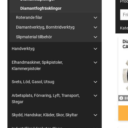
Prod
Diamantfogfräsklingor
Roterande filar
Diamantverktyg, Bornitridverktyg
Kate
Slipmaterial tillbehör
Di
CA
Handverktyg
Elhandmaskiner, Spikpistoler,
Klammerpistoler
Svets, Löd, Gasol, Utsug
Arbetsplats, Förvaring, Lyft, Transport,
B
Stegar
Skydd, Handskar, Kläder, Skor, Skyltar