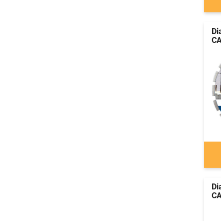
Di
CA
Di
CA