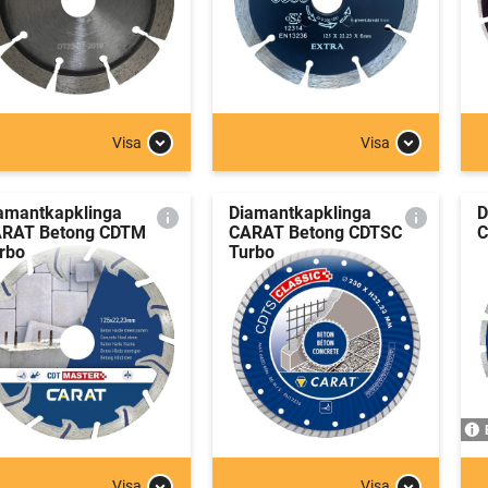
Visa
Visa
amantkapklinga
Diamantkapklinga
D
RAT Betong CDTM
CARAT Betong CDTSC
C
rbo
Turbo
Visa
Visa