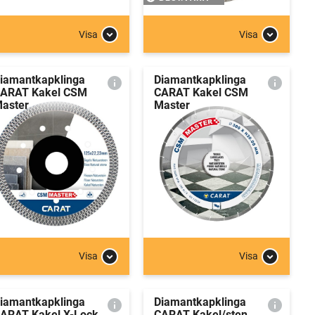
Visa
Visa
iamantkapklinga
Diamantkapklinga
ARAT Kakel CSM
CARAT Kakel CSM
aster
Master
Visa
Visa
iamantkapklinga
Diamantkapklinga
ARAT Kakel X-Lock
CARAT Kakel/sten