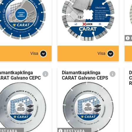
Visa
Visa
amantkapklinga
Diamantkapklinga
D
RAT Galvano CEPC
CARAT Galvano CEPS
C
R
EST.VARA
BEST.VARA