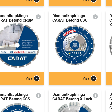
amantkapklinga
Diamantkapklinga
D
RAT Betong CRBM
CARAT Betong CSC
C
X
Visa
Visa
amantkapklinga
Diamantkapklinga
D
RAT Betong CSS
CARAT Betong X-Lock
B
C