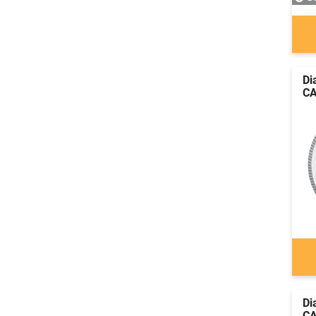
Di
CA
Di
CA