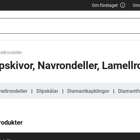
Om företaget
Om 
ellrondeller
pskivor, Navrondeller, Lamellr
gorier
ellrondeller
Slipskålar
Diamantkapklingor
Diamantfo
rodukter