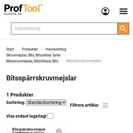
Meny
Start
Produkter
Handverktyg
Skruvmejslar, Bits, Bitssatser, Sylar
Current:
Bitsspärrskruvmejslar
Bitsskruvmejslar, Bitshållare, Bits
Bitsspärrskruvmejslar
1 Produkter
Sortering:
Filtrera artiklar
Visa endast lagerlagt
Bitsspärrskruvmejsel