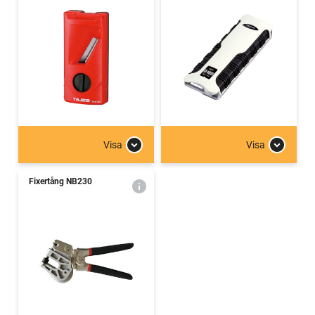
Visa
Visa
Fixertång NB230