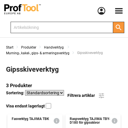
Meny
Start
Produkter
Handverktyg
Current:
Gipsskiveverktyg
Murning-, kakel-, gips- & armeringsverktyg
Gipsskiveverktyg
3 Produkter
Sortering:
Filtrera artiklar
Visa endast lagerlagt
Fasverktyg TAJIMA TBK
Raspverktyg TAJIMA TBY-
D180 för gipsskivor