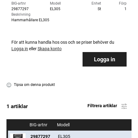
BIG-artnr
Modell
Enhet
Förp
29877297
EL305
St
1
Beskrivning
Hammarhållare EL305
För att kunna handla hos oss och se priser behöver du
Logga in
eller
Skapa konto
Logga in
Tipsa om denna produkt
1 artiklar
Filtrera artiklar
BIG-artnr
Modell
29877297
EL305