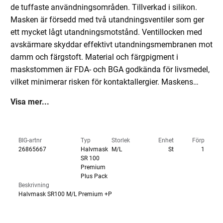
de tuffaste användningsområden. Tillverkad i silikon.
Masken är försedd med två utandningsventiler som ger
ett mycket lågt utandningsmotstånd. Ventillocken med
avskärmare skyddar effektivt utandningsmembranen mot
damm och färgstoft. Material och färgpigment i
maskstommen är FDA- och BGA godkända för livsmedel,
vilket minimerar risken för kontaktallergier. Maskens
enkelt justerbara resårbandställ är utformat som en v-
Visa mer...
slinga och har en stor skålad hjässplatta, vilket bidrar till
en bekväm och säker tillpassning. Masken används som
filterskydd i kombination med filter ur Sundströms
BIG-artnr
Typ
Storlek
Enhet
Förp
filtersortiment eller i kombination med trycklufttillsats SR
26865667
Halvmask
M/L
St
1
307, som då utgör en andningsapparat med kontinuerligt
SR 100
Premium
flöde för anslutning till tryckluft.
Plus Pack
Innehåll:
Halvmask (stl M/L), 1 st partikelfilter SR 510 P3
Beskrivning
R, 1 st gasfilter SR 297 ABEK1, 5 st förfilter,
Halvmask SR100 M/L Premium +P
förfilterhållare, rengöringsservett, ID-etikett,
bruksanvisning och förvaringsbox.