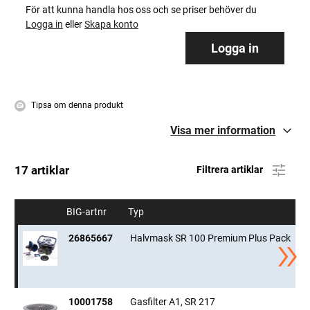
För att kunna handla hos oss och se priser behöver du
Användningstemperatur:
-10°C - +55°C
Logga in
eller
Skapa konto
Tilldelad skyddsfaktor:
20
Nominell skyddsfaktor:
48 (P3), 50 (GasX P3), 48 (GasX
Logga in
P3)
Vikt:
180 g
Tipsa om denna produkt
Godkänd/Certifierad enligt:
Visa mer information
EN 140:1998
17 artiklar
Filtrera artiklar
BIG-artnr
Typ
St
26865667
Halvmask SR 100 Premium Plus Pack
M
10001758
Gasfilter A1, SR 217