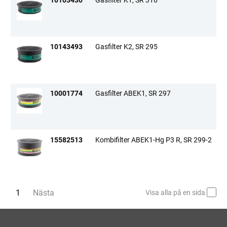
10143493
Gasfilter K2, SR 295
10001774
Gasfilter ABEK1, SR 297
15582513
Kombifilter ABEK1-Hg P3 R, SR 299-2
Du är på sida
1
Nästa
sida
Visa alla på en sida