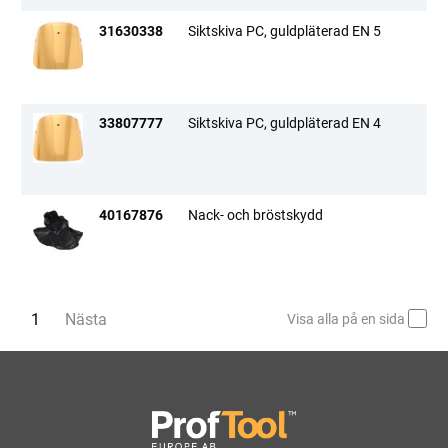
31630338
Siktskiva PC, guldpläterad EN 5
33807777
Siktskiva PC, guldpläterad EN 4
40167876
Nack- och bröstskydd
Du är på sida
1
Nästa
sida
Visa alla på en sida