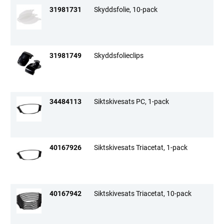
EN 14594:2005
31981731
Skyddsfolie, 10-pack
EN 397
EN 166
31981749
Skyddsfolieclips
34484113
Siktskivesats PC, 1-pack
40167926
Siktskivesats Triacetat, 1-pack
40167942
Siktskivesats Triacetat, 10-pack