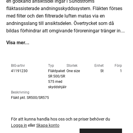
en godkänd ansiktsdel ingår i Sundströms
fläktassisterade andningsskyddssystem. Fläkten förses
med filter och den filtrerade luften matas via en
andningsslang till ansiktsdelen. Övertrycket som då
bildas förhindrar att omgivande föroreningar tränger in.
Drivs av medföljande 14,4 V Li-Ion batteri, som ger drifttid
Visa mer...
på upp till 7 h. Laddningstid ca 2 h. Utrustas med två
filter/filterkombinationer. Start, stopp och val av driftläge
sköts med samma manöverknapp. Display med symboler
BIG-artnr
Typ
Storlek
Enhet
Förp
för olika driftsförhållanden. Larm med vibrationer och
41191230
Fläktpaket
One size
St
1
ljud-/ljussignaler vid hinder i luftflödet. Automatisk
SR 500/SR
575 med
kontroll av luftflödet med kompensation för lufttryck och
skyddshjälm
temperatur. Elektronikens inkapslingsskydd är godkänd
Beskrivning
enligt IP67. Skyddshjälm med uppfällbart visir. Skyddar
Fläkt pkt. SR500/SR575
andningszonen och huvudet. PC siktskiva och visirram
klarar höghastighetspartiklar 120 m/s, vätskestänk och
För att kunna handla hos oss och se priser behöver du
smält metallstänk. Tillförd luft håller visiret imfritt.
Logga in
eller
Skapa konto
Luftriktare för optimal komfort. Reglerbar huvudställning.