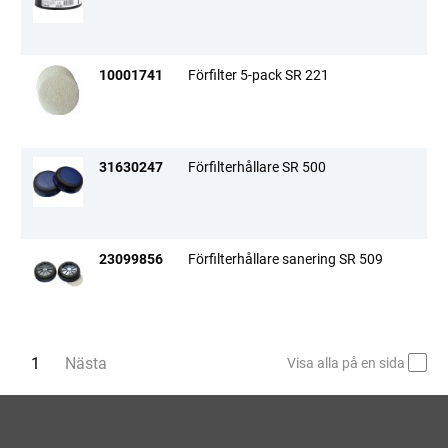
10001741
Förfilter 5-pack SR 221
31630247
Förfilterhållare SR 500
23099856
Förfilterhållare sanering SR 509
Du är på sida
1
Nästa
sida
Visa alla på en sida