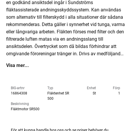
en godkänd ansiktsdel ingår i Sundströms
fläktassisterade andningsskyddssystem. Kan användas
som alternativ till filterskydd i alla situationer där sådana
rekommenderas. Detta gäller i synnerhet vid tunga, varma
eller långvariga arbeten. Fläkten förses med filter och den
filtrerade luften matas via en andningsslang till
ansiktsdelen. Övertrycket som då bildas förhindrar att
omgivande föroreningar tränger in. Drivs av medföljande
14,4 V Li-Ion batteri, som ger drifttid på upp till 7 h.
Visa mer...
Laddningstid ca 2 h. Utrustas med två
filter/filterkombinationer. Start, stopp och val av driftläge
sköts med samma manöverknapp. Display med symboler
BIG-artnr
Typ
Enhet
Förp
för olika driftsförhållanden. Larm med vibrationer och
16864308
Fläktenhet SR
St
1
ljud-/ljussignaler vid hinder i luftflödet. Automatisk
500
Beskrivning
kontroll av luftflödet med kompensation för lufttryck och
Fläktmotor SR500
temperatur. Elektronikens inkapslingsskydd är godkänd
enligt IP67. Fläktenheten kan användas tillsammans med
huvorna SR 520, SR 530, SR 561, SR 562, SR 601, SR 602,
För att kunna handla hos oss och se priser behöver du