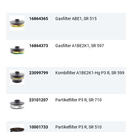
SR 200, 900
Vikt:
1650 g
16864365
Gasfilter ABE1, SR 515
Godkänd/Certifierad enligt:
EN 12941:1998 + A2:2008
EN 12942:1998 + A2:2008
16864373
Gasfilter A1BE2K1, SR 597
23099799
Kombifilter A1BE2K1-Hg P3 R, SR 599
23101207
Partikelfilter P3 R, SR 710
10001733
Partikelfilter P3 R, SR 510