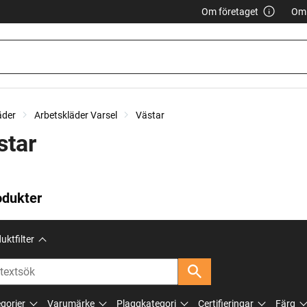
Om företaget
Om 
äder
Arbetskläder Varsel
Västar
star
odukter
uktfilter
gorier
Varumärke
Plaggkategori
Certifieringar
Färg