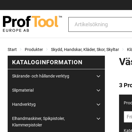
Start
Produkter
Skydd, Handskar, Kläder, Skor, Skyltar
Kl
Vä
KATALOGINFORMATION
Skärande- och hållande verktyg
3 Pr
Slipmaterial
Prod
Handverktyg
Elhandmaskiner, Spikpistoler,
Klammerpistoler
Kate