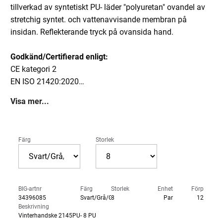
tillverkad av syntetiskt PU- läder "polyuretan" ovandel av
stretchig syntet. och vattenavvisande membran på
insidan. Reflekterande tryck på ovansida hand.
Godkänd/Certifierad enligt:
CE kategori 2
EN ISO 21420:2020
EN 388:2016+A1:2018 2121X
Visa mer...
EN 511:2006 131
Färg
Storlek
BIG-artnr
Färg
Storlek
Enhet
Förp
34396085
Svart/Grå/Grön
8
Par
12
Beskrivning
Vinterhandske 2145PU- 8 PU