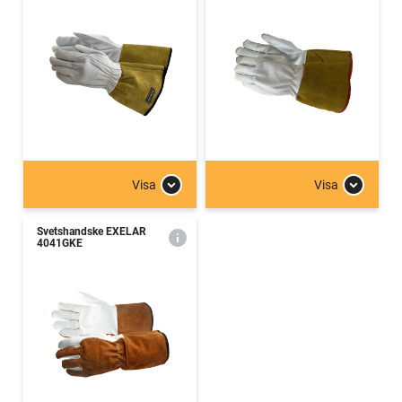
Visa
Visa
Svetshandske EXELAR
4041GKE