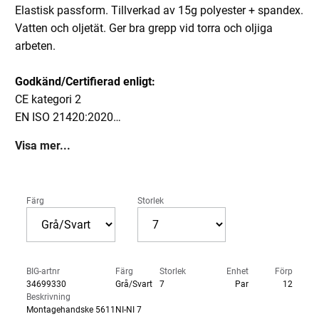
Elastisk passform. Tillverkad av 15g polyester + spandex.
Vatten och oljetät. Ger bra grepp vid torra och oljiga
arbeten.
Godkänd/Certifierad enligt:
CE kategori 2
EN ISO 21420:2020
EN 388:2016 + A1:2018 4121X
Visa mer...
Färg
Storlek
BIG-artnr
Färg
Storlek
Enhet
Förp
34699330
Grå/Svart
7
Par
12
Beskrivning
Montagehandske 5611NI-NI 7