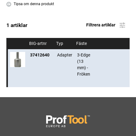
Tipsa om denna produkt
1 artiklar
Filtrera artiklar
BIG-artnr
Typ
Fäste
37412640
Adapter
3-Edge
(13
mm) -
Fröken