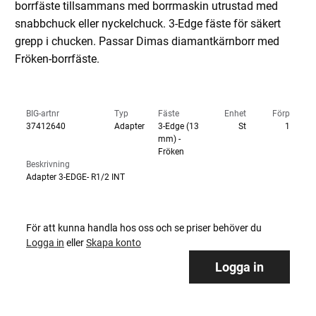
borrfäste tillsammans med borrmaskin utrustad med
snabbchuck eller nyckelchuck. 3-Edge fäste för säkert
grepp i chucken. Passar Dimas diamantkärnborr med
Fröken-borrfäste.
BIG-artnr
Typ
Fäste
Enhet
Förp
37412640
Adapter
3-Edge (13
St
1
mm) -
Fröken
Beskrivning
Adapter 3-EDGE- R1/2 INT
För att kunna handla hos oss och se priser behöver du
Logga in
eller
Skapa konto
Logga in