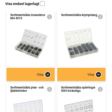
Visa endast lagerlagt
Sortimentslåda insexskruv
Sortimentslåda krympslang
M4-M10
Visa
Visa
Sortimentslåda plan- och
Sortimentslåda spårringar
fjäderbrickor
SGH invändiga