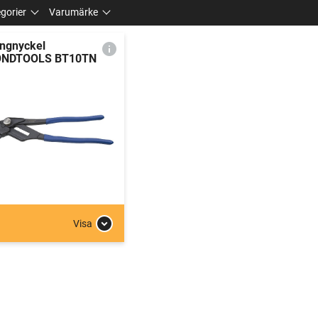
gorier
Varumärke
ngnyckel
ONDTOOLS BT10TN
Visa