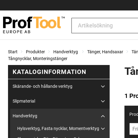
Start
Produkter
Handverktyg
Tänger, Handsaxar
Tä
Tångnycklar, Monteringstänger
Tå
KATALOGINFORMATION
Skärande- och hållande verktyg
1 Pr
Slipmaterial
Prod
Handverktyg
Hylsverktyg, Fasta nycklar, Momentverktyg