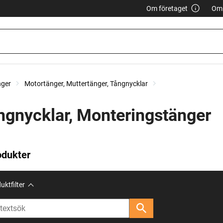
Om företaget
Om 
nger
Motortänger, Muttertänger, Tångnycklar
ngnycklar, Monteringstänger
odukter
uktfilter