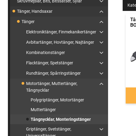
Skruvmejslar, Bits, Bitssatser, Sylar
Kate
Tänger, Handsaxar
Tå
Tänger
B
Elektroniktänger, Finmekanikertänger
Avbitartänger, Hovtänger, Najtänger
Kombinationstänger
Flacktänger, Spetstänger
Rundtänger, Spårringstänger
Motortänger, Muttertänger,
Tångnycklar
Polygriptänger, Motortänger
Muttertänger
Tångnycklar, Monteringstänger
Griptänger, Svetstänger,
Universaltänger