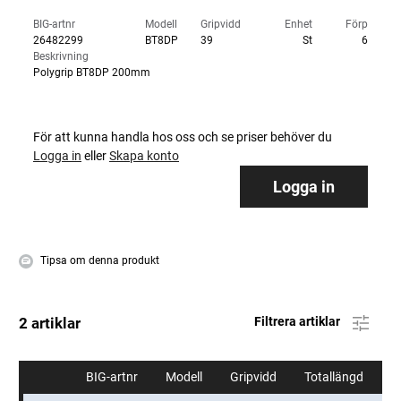
BIG-artnr
Modell
Gripvidd
Enhet
Förp
26482299
BT8DP
39
St
6
Beskrivning
Polygrip BT8DP 200mm
För att kunna handla hos oss och se priser behöver du
Logga in
eller
Skapa konto
Logga in
Tipsa om denna produkt
2 artiklar
Filtrera artiklar
BIG-artnr
Modell
Gripvidd
Totallängd