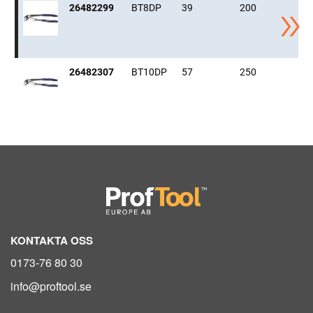
26482299
BT8DP
39
200
26482307
BT10DP
57
250
KONTAKTA OSS
0173-76 80 30
info@proftool.se