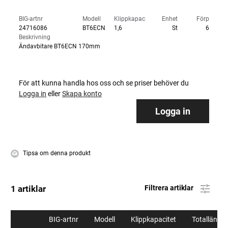
BIG-artnr
Modell
Klippkapacitet
Enhet
Förp
24716086
BT6ECN
1,6
St
6
Beskrivning
Ändavbitare BT6ECN 170mm
För att kunna handla hos oss och se priser behöver du
Logga in
eller
Skapa konto
Logga in
Tipsa om denna produkt
1 artiklar
Filtrera artiklar
BIG-artnr
Modell
Klippkapacitet
Totallängd