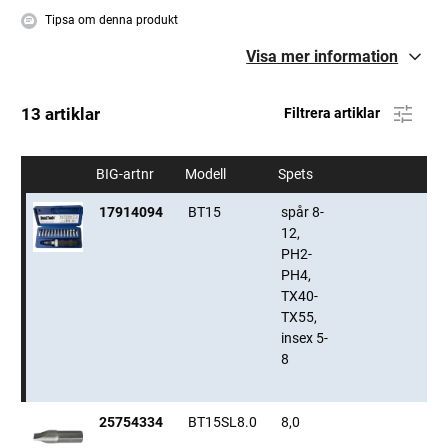
Tipsa om denna produkt
Visa mer information
13 artiklar
Filtrera artiklar
BIG-artnr
Modell
Spets
17914094
BT15
spår 8-
12,
PH2-
PH4,
TX40-
TX55,
insex 5-
8
25754334
BT15SL8.0
8,0