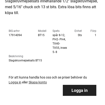
Slagskruvmejselsats innehållande 1/2" slagskruvmejsel,
med 5/16" chuck och 13 st bits. Extra lösa bits finns att
köpa till.
BIG-artnr
Modell
Spets
Enhet
Förp
17914094
BT15
spår 8-12,
Sts
1
PH2- PH4,
TX40-
TX55, insex
5- 8
Beskrivning
Slagskruvmejselsats BT15
För att kunna handla hos oss och se priser behöver du
Logga in
eller
Skapa konto
Logga in