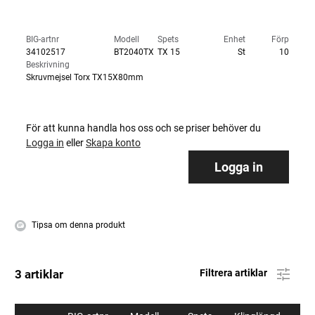
BIG-artnr
Modell
Spets
Enhet
Förp
34102517
BT2040TX
TX 15
St
10
Beskrivning
Skruvmejsel Torx TX15X80mm
För att kunna handla hos oss och se priser behöver du
Logga in
eller
Skapa konto
Logga in
Tipsa om denna produkt
3 artiklar
Filtrera artiklar