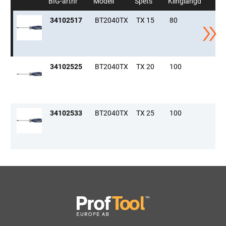
BIG-artnr
Modell
Spets
Klinglängd
To
34102517
BT2040TX
TX 15
80
1
34102525
BT2040TX
TX 20
100
1
34102533
BT2040TX
TX 25
100
1