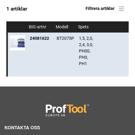
1 artiklar
Filtrera artiklar
BIG-artnr
Modell
Spets
24081622
BT207SP
1,5, 2,0,
2,4, 3,0,
PH00,
PH0,
PH1
KONTAKTA OSS