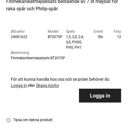
Finmekanikermejselsats bestående av 7 st mejslar för
raka spår och Philip-spår.
BIG-artnr
Modell
Spets
Enhet
Förp
24081622
BT207SP
1,5, 2,0, 2,4,
Sts
12
3,0, PH00,
PH0, PH1
Beskrivning
Finmekanikermejselsats BT207SP
För att kunna handla hos oss och se priser behöver du
Logga in
eller
Skapa konto
Logga in
Tipsa om denna produkt