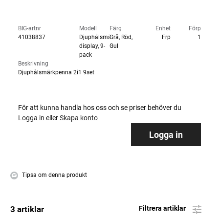
BIG-artnr
Modell
Färg
Enhet
Förp
41038837
Djuphålsmärkare,
Grå, Röd,
Frp
1
display, 9-
Gul
pack
Beskrivning
Djuphålsmärkpenna 2i1 9set
För att kunna handla hos oss och se priser behöver du
Logga in
eller
Skapa konto
Logga in
Tipsa om denna produkt
3 artiklar
Filtrera artiklar