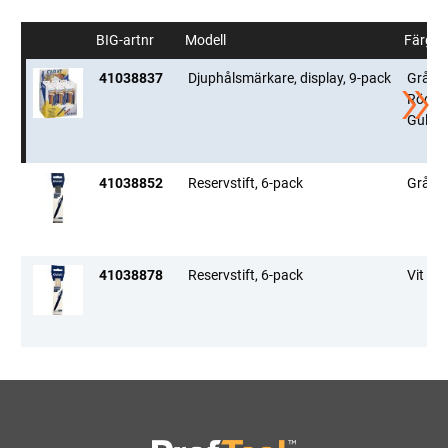
BIG-artnr
Modell
Färg
41038837
Djuphålsmärkare, display, 9-pack
Grå,
Röd,
Gul
41038852
Reservstift, 6-pack
Grå
41038878
Reservstift, 6-pack
Vit