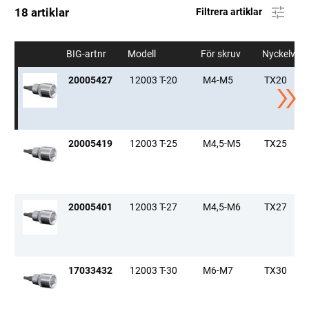
18 artiklar
Filtrera artiklar
BIG-artnr
Modell
För skruv
Nyckelvid
20005427
12003 T-20
M4-M5
TX20
20005419
12003 T-25
M4,5-M5
TX25
20005401
12003 T-27
M4,5-M6
TX27
17033432
12003 T-30
M6-M7
TX30