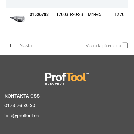
31526783
12003 T-20-SB
M4-M5
TX20
Du är på sida
1
Nästa
sida
Visa alla på en sida
KONTAKTA OSS
0173-76 80 30
info@proftool.se