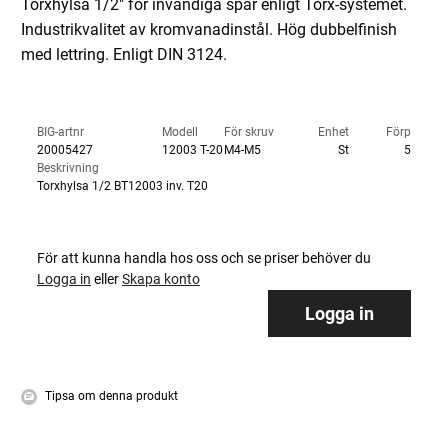
Torxhylsa 1/2" för invändiga spår enligt Torx-systemet.
Industrikvalitet av kromvanadinstål. Hög dubbelfinish
med lettring. Enligt DIN 3124.
BIG-artnr
Modell
För skruv
Enhet
Förp
20005427
12003 T-20
M4-M5
St
5
Beskrivning
Torxhylsa 1/2 BT12003 inv. T20
För att kunna handla hos oss och se priser behöver du
Logga in
eller
Skapa konto
Logga in
Tipsa om denna produkt