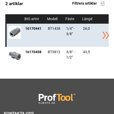
2 artiklar
Filtrera artiklar
BIG-artnr
Modell
Fäste
Längd
16170441
BT1438
1/4" -
26,0
3/8"
16170458
BT3812
3/8" -
43,5
1/2"
KONTAKTA OSS