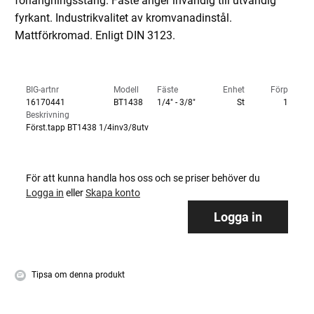
förlängningsstång. Fäste anger invändig till utvändig
fyrkant. Industrikvalitet av kromvanadinstål.
Mattförkromad. Enligt DIN 3123.
BIG-artnr
Modell
Fäste
Enhet
Förp
16170441
BT1438
1/4" - 3/8"
St
1
Beskrivning
Först.tapp BT1438 1/4inv3/8utv
För att kunna handla hos oss och se priser behöver du
Logga in
eller
Skapa konto
Logga in
Tipsa om denna produkt