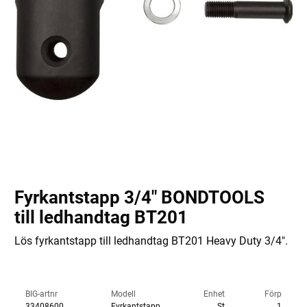
Fyrkantstapp 3/4" BONDTOOLS
till ledhandtag BT201
Lös fyrkantstapp till ledhandtag BT201 Heavy Duty 3/4".
BIG-artnr
Modell
Enhet
Förp
33408600
Fyrkantstapp
St
1