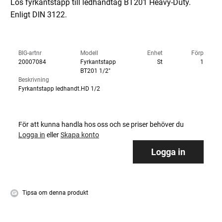
Lös fyrkantstapp till ledhandtag BT201 Heavy-Duty.
Enligt DIN 3122.
BIG-artnr
Modell
Enhet
Förp
20007084
Fyrkantstapp
St
1
BT201 1/2"
Beskrivning
Fyrkantstapp ledhandt.HD 1/2
För att kunna handla hos oss och se priser behöver du
Logga in
eller
Skapa konto
Logga in
Tipsa om denna produkt