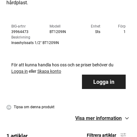
hårdplast.
BIG-artnr
Modell
Enhet
Förp
39964473
BT1209IN
Sts
1
Beskrivning
Insexhylssats 1/2" BT1209IN
För att kunna handla hos oss och se priser behöver du
Logga in
eller
Skapa konto
Logga in
Tipsa om denna produkt
Visa mer information
1 artiklar
Filtrera artiklar