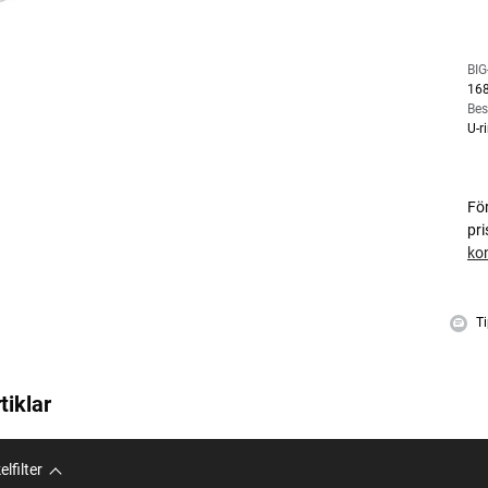
BIG
16
Bes
U-r
Fö
pr
ko
Ti
tiklar
elfilter