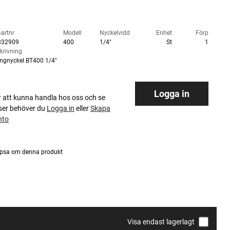
-artnr
Modell
Nyckelvidd
Enhet
Förp
832909
400
1/4"
St
1
krivning
ingnyckel BT400 1/4"
Logga in
r att kunna handla hos oss och se
iser behöver du
Logga in
eller
Skapa
nto
psa om denna produkt
Visa endast lagerlagt