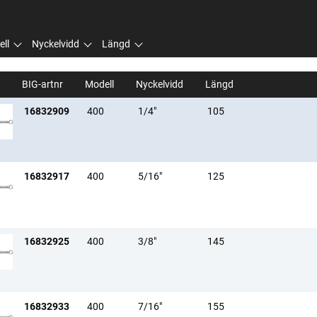
ll
Nyckelvidd
Längd
BIG-artnr
Modell
Nyckelvidd
Längd
16832909
400
1/4"
105
16832917
400
5/16"
125
16832925
400
3/8"
145
16832933
400
7/16"
155