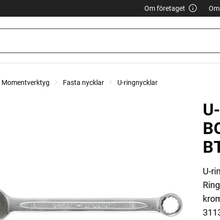
Om företaget
Om 
r, Momentverktyg
Fasta nycklar
U-ringnycklar
U-
B
B
U-ri
Ring
krom
3113