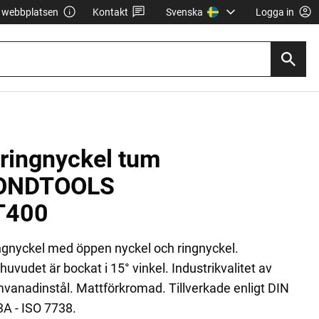
webbplatsen
Kontakt
Svenska
Logga in
ringnyckel tum
ONDTOOLS
T400
ngnyckel med öppen nyckel och ringnyckel.
huvudet är bockat i 15° vinkel. Industrikvalitet av
vanadinstål. Mattförkromad. Tillverkade enligt DIN
A - ISO 7738.