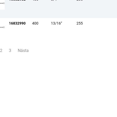
16832990
400
13/16"
255
r på sida
2
3
Nästa
sida