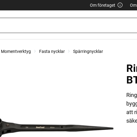
Om företaget
Om 
r, Momentverktyg
Fasta nycklar
Spärringnycklar
R
B
Ring
bygg
att 
säke