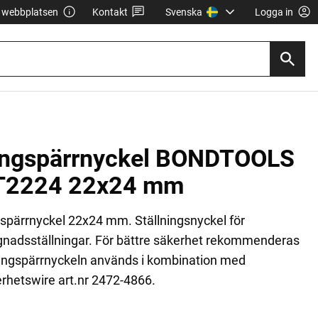
webbplatsen
Kontakt
Svenska
Logga in
ingspärrnyckel BONDTOOLS
T2224 22x24 mm
spärrnyckel 22x24 mm. Ställningsnyckel för
nadsställningar. För bättre säkerhet rekommenderas
ringspärrnyckeln används i kombination med
rhetswire art.nr 2472-4866.