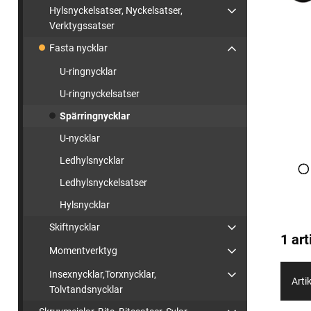
Hylsnyckelsatser, Nyckelsatser,
Verktygssatser
Fasta nycklar
U-ringnycklar
U-ringnyckelsatser
Spärringnycklar
U-nycklar
Ledhylsnycklar
Ledhylsnyckelsatser
Hylsnycklar
Skiftnycklar
1 art
Momentverktyg
Insexnycklar,Torxnycklar,
Artik
Tolvtandsnycklar