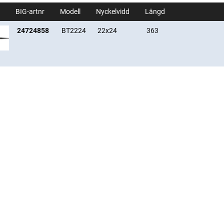
BIG-artnr
Modell
Nyckelvidd
Längd
24724858
BT2224
22x24
363