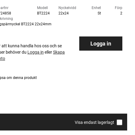
-artnr
Modell
Nyckelvidd
Enhet
Förp
724858
BT2224
22x24
St
2
krivning
gspärrnyckel BT2224 22x24mm
Logga in
r att kunna handla hos oss och se
iser behöver du
Logga in
eller
Skapa
nto
psa om denna produkt
Visa endast lagerlagt