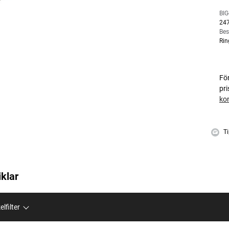
BIG
24
Bes
Rin
Fö
pr
ko
Ti
iklar
elfilter