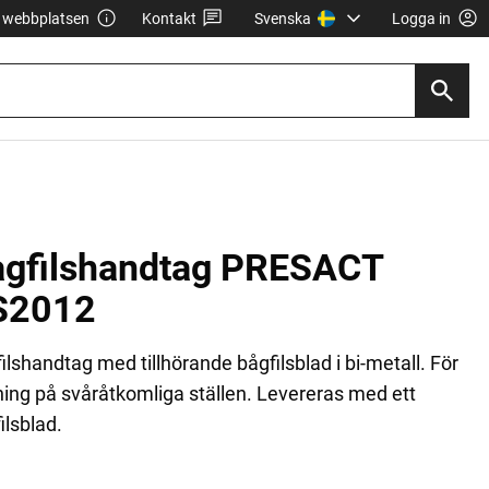
webbplatsen
Kontakt
Svenska
Logga in
ågfilshandtag PRESACT
S2012
ilshandtag med tillhörande bågfilsblad i bi-metall. För
ing på svåråtkomliga ställen. Levereras med ett
ilsblad.