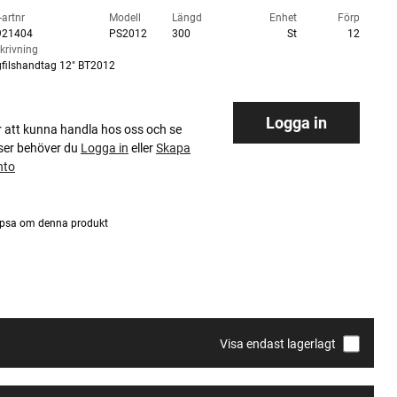
-artnr
Modell
Längd
Enhet
Förp
921404
PS2012
300
St
12
krivning
filshandtag 12" BT2012
Logga in
r att kunna handla hos oss och se
iser behöver du
Logga in
eller
Skapa
nto
psa om denna produkt
Visa endast lagerlagt