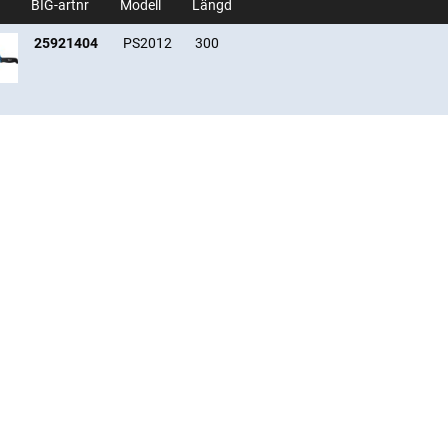
BIG-artnr
Modell
Längd
25921404
PS2012
300