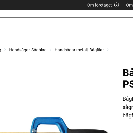
Om företaget
Om 
g
Handsågar, Sågblad
Handsågar metall, Bågfilar
B
P
Bågf
sågn
bågf