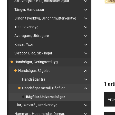
Skruvmejslar, Bits, Bitssatser, Sylar
Tänger, Handsaxar
Blindnitsverktyg, Blindnitmutterverktyg
1000 V-verktyg
Avdragare, Utdragare
Knivar, Yxor
Skrapor, Blad, Sicklingar
Handsågar, Geringsverktyg
Handsågar, Sågblad
Handsågar trä
1 art
Handsågar metall, Bågfilar
Bågfilar, Universalsågar
Artik
Filar, Skavstål, Gradverktyg
Hammare, Huggmejslar, Dornar,