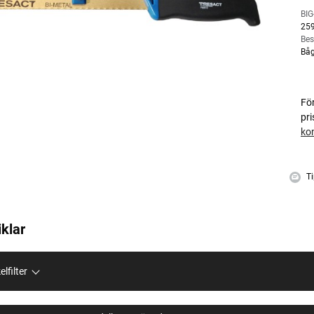
BIG
25
Bes
Båg
Fö
pr
ko
Ti
iklar
elfilter