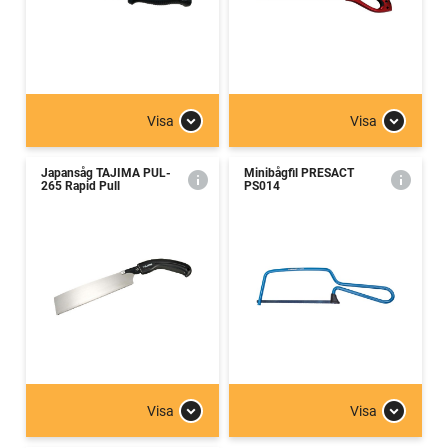
Visa
Visa
Japansåg TAJIMA PUL-
Minibågfil PRESACT
265 Rapid Pull
PS014
Visa
Visa