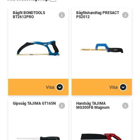
Bågfil BONDTOOLS
Bågfilshandtag PRESACT
BT2612PRO
PS2012
Visa
Visa
Gipssåg TAJIMA GT165N
Handsåg TAJIMA
MG300FB Magnum