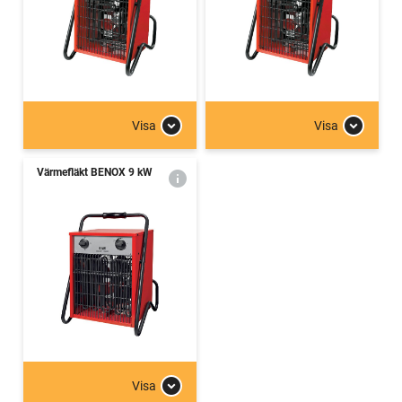
Visa
Visa
Värmefläkt BENOX 9 kW
Visa