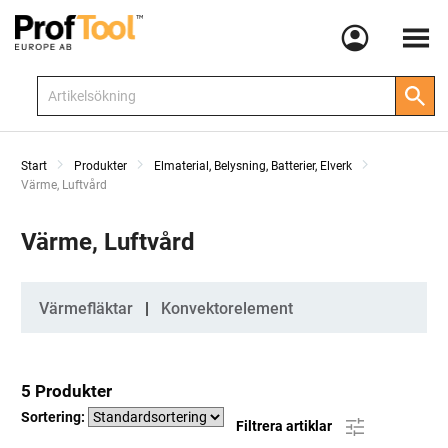
Meny
Start
Produkter
Elmaterial, Belysning, Batterier, Elverk
Current:
Värme, Luftvård
Värme, Luftvård
Kategorier
Värmefläktar
Konvektorelement
5 Produkter
Sortering:
Filtrera artiklar