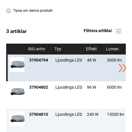
Tipsa om denna produkt
3 artiklar
Filtrera artiklar
BIG-artnr
Typ
Effekt
Lumen
L
37904794
Ljusslinga LED
48 W
3000 lm
5
37904802
Ljusslinga LED
96 W
6000 lm
1
37904810
Ljusslinga LED
240 W
15000 lm
2