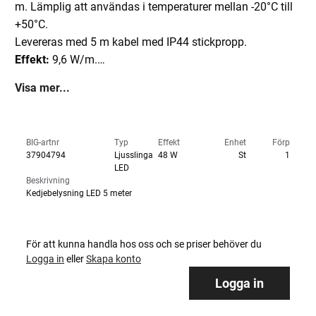
m. Lämplig att användas i temperaturer mellan -20°C till
+50°C.
Levereras med 5 m kabel med IP44 stickpropp.
Effekt:
9,6 W/m.
Färgtemperatur:
6500K.
Visa mer...
Kapslingsklass:
IP44.
BIG-artnr
Typ
Effekt
Enhet
Förp
37904794
Ljusslinga
48 W
St
1
LED
Beskrivning
Kedjebelysning LED 5 meter
För att kunna handla hos oss och se priser behöver du
Logga in
eller
Skapa konto
Logga in