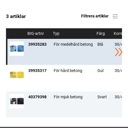
3 artiklar
Filtrera artiklar
BIG-artnr
Typ
Färg
Kornsto
39935283
För medelhård betong
Blå
30/40
39935317
För hård betong
Gul
30/40
40379398
För mjuk betong
Svart
30/40