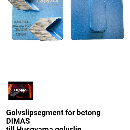
Golvslipsegment för betong
DIMAS
till Husqvarna golvslip