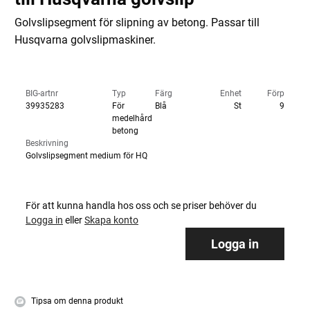
Golvslipsegment för slipning av betong. Passar till
Husqvarna golvslipmaskiner.
BIG-artnr
Typ
Färg
Enhet
Förp
39935283
För
Blå
St
9
medelhård
betong
Beskrivning
Golvslipsegment medium för HQ
För att kunna handla hos oss och se priser behöver du
Logga in
eller
Skapa konto
Logga in
Tipsa om denna produkt