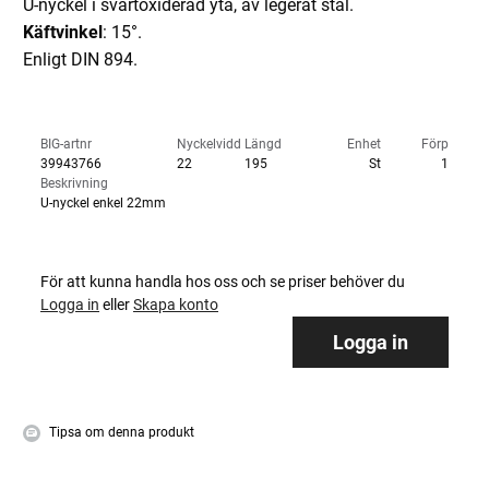
U-nyckel i svartoxiderad yta, av legerat stål.
Käftvinkel
: 15°.
Enligt DIN 894.
BIG-artnr
Nyckelvidd
Längd
Enhet
Förp
39943766
22
195
St
1
Beskrivning
U-nyckel enkel 22mm
För att kunna handla hos oss och se priser behöver du
Logga in
eller
Skapa konto
Logga in
Tipsa om denna produkt