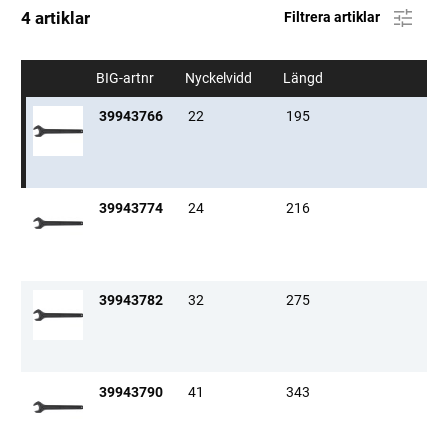
4 artiklar
Filtrera artiklar
BIG-artnr
Nyckelvidd
Längd
39943766
22
195
39943774
24
216
39943782
32
275
39943790
41
343