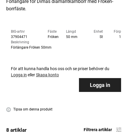
Förlängare för Dimas diamantkärnborr med Fröken-
borrfäste.
BIG-artnr
Fäste
Längd
Enhet
Förp
37904471
Fröken
50 mm
St
1
Beskrivning
Förlängare Fröken 50mm
För att kunna handla hos oss och se priser behöver du
Logga in
eller
Skapa konto
Logga in
Tipsa om denna produkt
8 artiklar
Filtrera artiklar