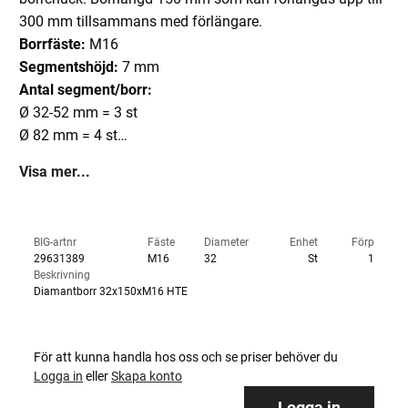
300 mm tillsammans med förlängare.
Borrfäste:
M16
Segmentshöjd:
7 mm
Antal segment/borr:
Ø 32-52 mm = 3 st
Ø 82 mm = 4 st
Ø 112 mm = 5 st
Visa mer...
Ø 132 mm = 6 st
BIG-artnr
Fäste
Diameter
Enhet
Förp
29631389
M16
32
St
1
Beskrivning
Diamantborr 32x150xM16 HTE
För att kunna handla hos oss och se priser behöver du
Logga in
eller
Skapa konto
Logga in