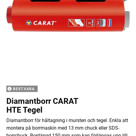
BEST.VARA
Diamantborr CARAT
HTE Tegel
Diamantborr för håltagning i mursten och tegel. Enkla att
montera på borrmaskin med 13 mm chuck eller SDS-
borrchuck. Borrlängd 150 mm som kan förlängas upp till