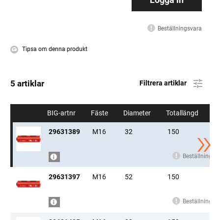
Beställningsvara
Tipsa om denna produkt
5 artiklar
Filtrera artiklar
BIG-artnr
Fäste
Diameter
Totallängd
29631389
M16
32
150
Beställningsv
BEST.VARA
29631397
M16
52
150
Beställningsv
BEST.VARA