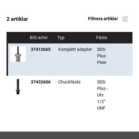
2 artiklar
Filtrera artiklar
BIG-artnr
Typ
Fäste
37412665
Komplett adapter
SDS-
Plus -
Pixie
37432606
Chuckfäste
SDS-
Plus -
Utv.
1/2"
UNF