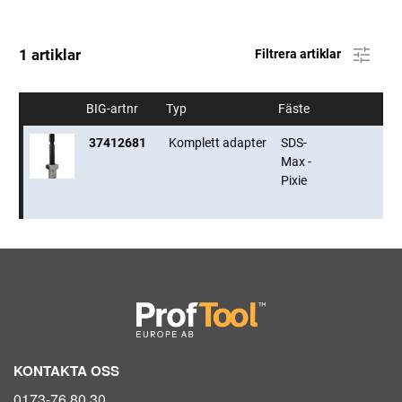
1 artiklar
Filtrera artiklar
BIG-artnr
Typ
Fäste
37412681
Komplett adapter
SDS-
Max -
Pixie
KONTAKTA OSS
0173-76 80 30