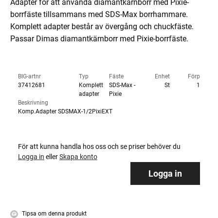
Adapter för att använda diamantkärnborr med Pixie-
borrfäste tillsammans med SDS-Max borrhammare.
Komplett adapter består av övergång och chuckfäste.
Passar Dimas diamantkärnborr med Pixie-borrfäste.
BIG-artnr
Typ
Fäste
Enhet
Förp
37412681
Komplett
SDS-Max -
St
1
adapter
Pixie
Beskrivning
Komp.Adapter SDSMAX-1/2PixiEXT
För att kunna handla hos oss och se priser behöver du
Logga in
eller
Skapa konto
Logga in
Tipsa om denna produkt