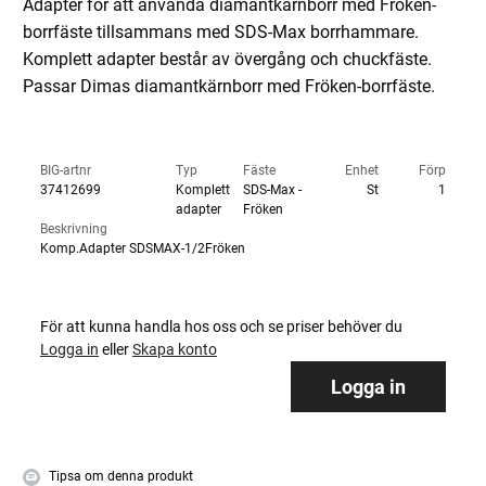
Adapter för att använda diamantkärnborr med Fröken-
borrfäste tillsammans med SDS-Max borrhammare.
Komplett adapter består av övergång och chuckfäste.
Passar Dimas diamantkärnborr med Fröken-borrfäste.
BIG-artnr
Typ
Fäste
Enhet
Förp
37412699
Komplett
SDS-Max -
St
1
adapter
Fröken
Beskrivning
Komp.Adapter SDSMAX-1/2Fröken
För att kunna handla hos oss och se priser behöver du
Logga in
eller
Skapa konto
Logga in
Tipsa om denna produkt