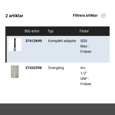
2 artiklar
Filtrera artiklar
BIG-artnr
Typ
Fäste
37412699
Komplett adapter
SDS-
Max -
Fröken
37432598
Övergång
Inv.
1/2"
UNF -
Fröken